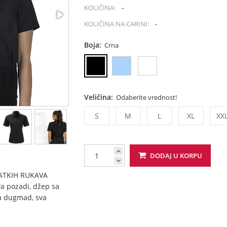
-
KOLIČINA:
-
KOLIČINA NA CARINI:
Boja:
Crna
Veličina:
Odaberite vrednost!
S
M
L
XL
XX
DODAJ U KORPU
ATKIH RUKAVA
va pozadi, džep sa
a dugmad, sva