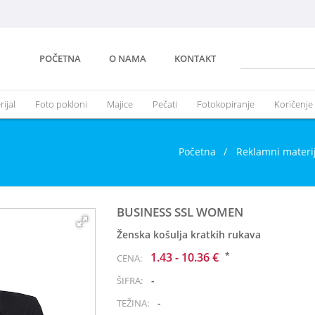
POČETNA
O NAMA
KONTAKT
ijal
Foto pokloni
Majice
Pečati
Fotokopiranje
Koričenje
Početna
/
Reklamni materi
BUSINESS SSL WOMEN
Ženska košulja kratkih rukava
*
1.43 - 10.36 €
CENA:
-
ŠIFRA:
-
TEŽINA: