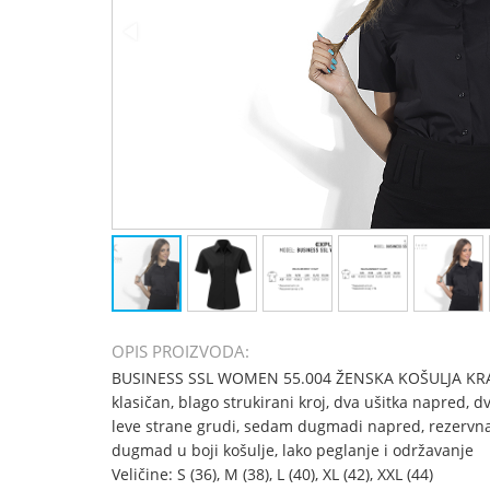
OPIS PROIZVODA:
BUSINESS SSL WOMEN 55.004 ŽENSKA KOŠULJA KR
klasičan, blago strukirani kroj, dva ušitka napred, d
leve strane grudi, sedam dugmadi napred, rezervn
dugmad u boji košulje, lako peglanje i održavanje
Veličine: S (36), M (38), L (40), XL (42), XXL (44)