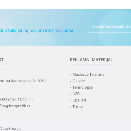
bili u toku sa najnovijim informacijama
KT
REKLAMNI MATERIJAL
Maske za Telefone
orana Radosavljevića 206A,
Olovke
Tehnologija
USB
+381 (0)64 18 22 444
Upaljači
fice@fotografik.rs
Torbe
Lepota
Privesci i trakice
Alati i oprema
y
ViewSource