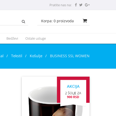
Pratite nas na:
Korpa:
0
proizvoda
Bedževi
Ostale usluge
jal
/
Tekstil
/
Košulje
/
BUSINESS SSL WOMEN