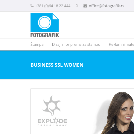
+381 (0)64 18 22 444
office@fotografik.rs
Štampa
Dizajn i priprema za štampu
Reklamni mater
BUSINESS SSL WOMEN