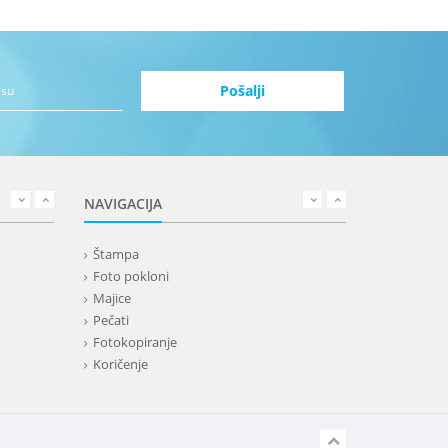
NAVIGACIJA
Štampa
Foto pokloni
Majice
Pečati
Fotokopiranje
Koričenje
Bedževi
Ostale usluge