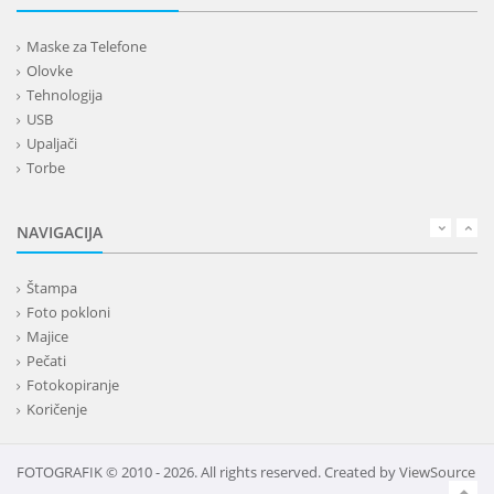
Maske za Telefone
Olovke
Tehnologija
USB
Upaljači
Torbe
Lepota
Privesci i trakice
NAVIGACIJA
Alati i oprema
Kancelarija
Štampa
Kišobrani
Foto pokloni
Kućni setovi
Majice
Tekstil
Pečati
Kape
Fotokopiranje
Rokovnici
Koričenje
Kalendari
Bedževi
Ostale usluge
FOTOGRAFIK © 2010 - 2026. All rights reserved. Created by
ViewSource