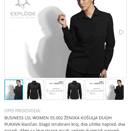
OPIS PROIZVODA:
BUSINESS LSL WOMEN 55.002 ŽENSKA KOŠULJA DUGIH
RUKAVA klasičan, blago strukirani kroj, dva ušitka napred, dva
pozadi, džep sa leve strane grudi, sedam dugmadi napred,