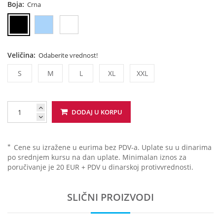
Boja:
Crna
Veličina:
Odaberite vrednost!
S
M
L
XL
XXL
DODAJ U KORPU
*
Cene su izražene u eurima bez PDV-a. Uplate su u dinarima
po srednjem kursu na dan uplate. Minimalan iznos za
poručivanje je 20 EUR + PDV u dinarskoj protivvrednosti.
SLIČNI PROIZVODI