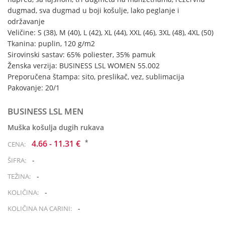
dugmad, sva dugmad u boji košulje, lako peglanje i
održavanje
Veličine: S (38), M (40), L (42), XL (44), XXL (46), 3XL (48), 4XL (50)
Tkanina: puplin, 120 g/m2
Sirovinski sastav: 65% poliester, 35% pamuk
Ženska verzija: BUSINESS LSL WOMEN 55.002
Preporučena štampa: sito, preslikač, vez, sublimacija
Pakovanje: 20/1
BUSINESS LSL MEN
Muška košulja dugih rukava
*
4.66 - 11.31 €
CENA:
-
ŠIFRA:
-
TEŽINA:
-
KOLIČINA:
-
KOLIČINA NA CARINI: