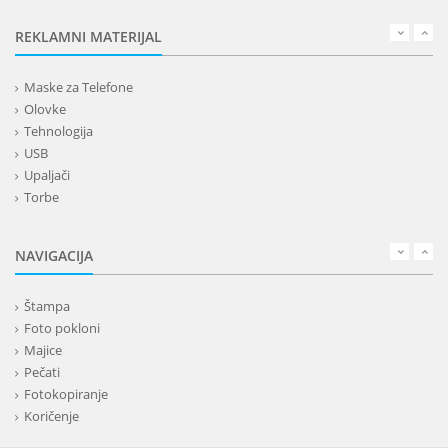
REKLAMNI MATERIJAL
Maske za Telefone
Olovke
Tehnologija
USB
Upaljači
Torbe
Lepota
Privesci i trakice
NAVIGACIJA
Alati i oprema
Kancelarija
Štampa
Kišobrani
Foto pokloni
Kućni setovi
Majice
Tekstil
Pečati
Kape
Fotokopiranje
Rokovnici
Koričenje
Kalendari
Bedževi