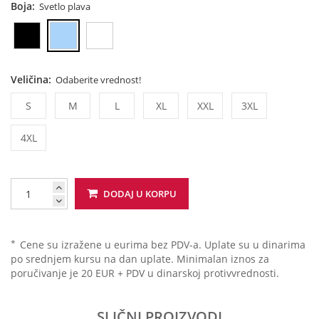
Boja:
Svetlo plava
Veličina:
Odaberite vrednost!
S
M
L
XL
XXL
3XL
4XL
DODAJ U KORPU
*
Cene su izražene u eurima bez PDV-a. Uplate su u dinarima
po srednjem kursu na dan uplate. Minimalan iznos za
poručivanje je 20 EUR + PDV u dinarskoj protivvrednosti.
SLIČNI PROIZVODI