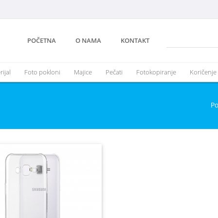
POČETNA
O NAMA
KONTAKT
ijal
Foto pokloni
Majice
Pečati
Fotokopiranje
Koričenje
P