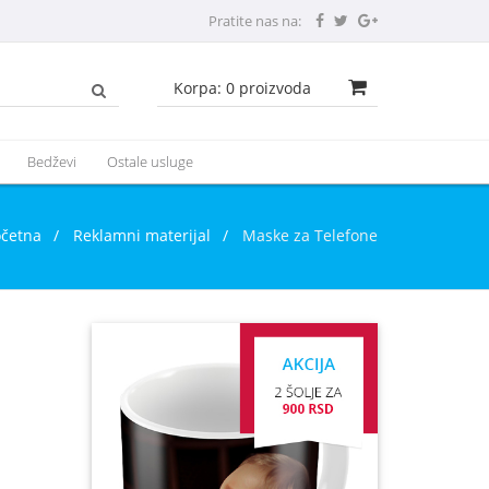
Pratite nas na:
Korpa:
0
proizvoda
Bedževi
Ostale usluge
očetna
/
Reklamni materijal
/
Maske za Telefone