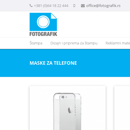
+381 (0)64 18 22 444
office@fotografik.rs
Štampa
Dizajn i priprema za štampu
Reklamni mater
MASKE ZA TELEFONE