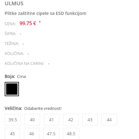
ULMUS
Plitke zaštitne cipele sa ESD funkcijom
*
99.75 €
CENA:
-
ŠIFRA:
-
TEŽINA:
-
KOLIČINA:
-
KOLIČINA NA CARINI:
Boja:
Crna
Veličina:
Odaberite vrednost!
39.5
40
41
42
43
44
45
46
47.5
48.5