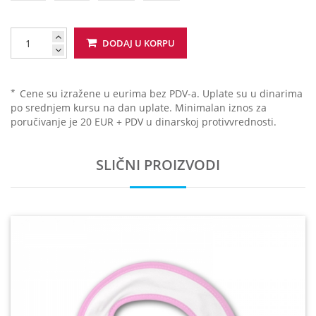
DODAJ U KORPU
*
Cene su izražene u eurima bez PDV-a. Uplate su u dinarima
po srednjem kursu na dan uplate. Minimalan iznos za
poručivanje je 20 EUR + PDV u dinarskoj protivvrednosti.
SLIČNI PROIZVODI