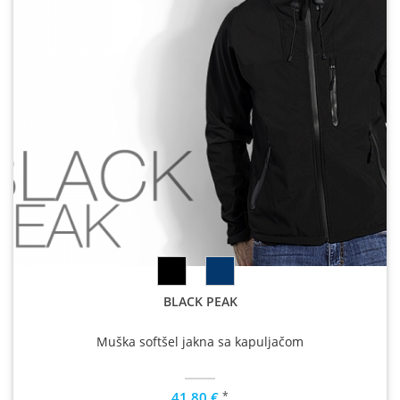
BLACK PEAK
Muška softšel jakna sa kapuljačom
*
41.80 €