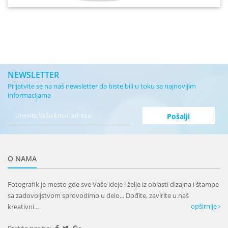
NEWSLETTER
Prijatvite se na naš newsletter da biste bili u toku sa najnovijim
informacijama
O NAMA
Fotografik je mesto gde sve Vaše ideje i želje iz oblasti dizajna i štampe
sa zadovoljstvom sprovodimo u delo... Dođite, zavirite u naš
opširnije
kreativni...