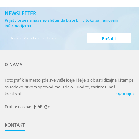
NEWSLETTER
Prijatvite se na naš newsletter da biste bili u toku sa najnovijim
informacijama
O NAMA
Fotografik je mesto gde sve Vaše ideje i želje iz oblasti dizajna i štampe
sa zadovoljstvom sprovodimo u delo... Dođite, zavirite u naš
opširnije
kreativni...
Pratite nas na:
KONTAKT