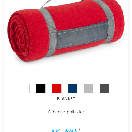
BLANKET
Ćebence, poliester
*
6.64 - 9.03 €