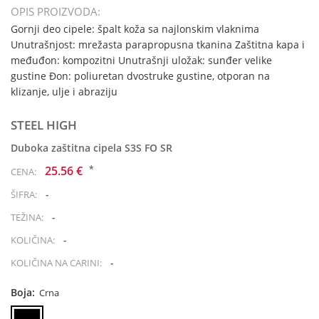
OPIS PROIZVODA:
Gornji deo cipele: špalt koža sa najlonskim vlaknima
Unutrašnjost: mrežasta parapropusna tkanina Zaštitna kapa i
međuđon: kompozitni Unutrašnji uložak: sunđer velike
gustine Đon: poliuretan dvostruke gustine, otporan na
klizanje, ulje i abraziju
STEEL HIGH
Duboka zaštitna cipela S3S FO SR
*
25.56 €
CENA:
-
ŠIFRA:
-
TEŽINA:
-
KOLIČINA:
-
KOLIČINA NA CARINI:
Boja:
Crna