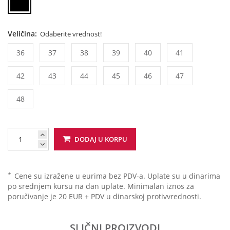
Veličina:
Odaberite vrednost!
36
37
38
39
40
41
42
43
44
45
46
47
48
DODAJ U KORPU
*
Cene su izražene u eurima bez PDV-a. Uplate su u dinarima
po srednjem kursu na dan uplate. Minimalan iznos za
poručivanje je 20 EUR + PDV u dinarskoj protivvrednosti.
SLIČNI PROIZVODI