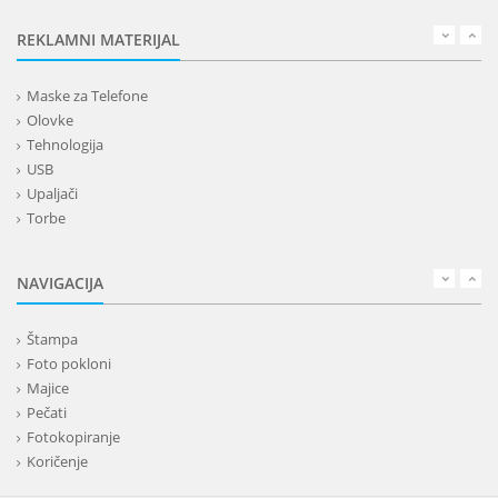
REKLAMNI MATERIJAL
Maske za Telefone
Olovke
Tehnologija
USB
Upaljači
Torbe
Lepota
Privesci i trakice
NAVIGACIJA
Alati i oprema
Kancelarija
Štampa
Kišobrani
Foto pokloni
Kućni setovi
Majice
Tekstil
Pečati
Kape
Fotokopiranje
Rokovnici
Koričenje
Kalendari
Bedževi