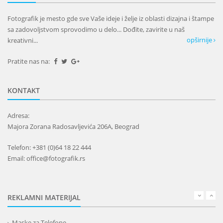
Fotografik je mesto gde sve Vaše ideje i želje iz oblasti dizajna i štampe
sa zadovoljstvom sprovodimo u delo... Dođite, zavirite u naš
opširnije
kreativni...
Pratite nas na:
KONTAKT
Adresa:
Majora Zorana Radosavljevića 206A, Beograd
Telefon: +381 (0)64 18 22 444
Email: office@fotografik.rs
REKLAMNI MATERIJAL
Maske za Telefone