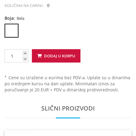
0
KOLIČINA NA CARINI:
Boja:
Bela
DODAJ U KORPU
*
Cene su izražene u eurima bez PDV-a. Uplate su u dinarima
po srednjem kursu na dan uplate. Minimalan iznos za
poručivanje je 20 EUR + PDV u dinarskoj protivvrednosti.
SLIČNI PROIZVODI