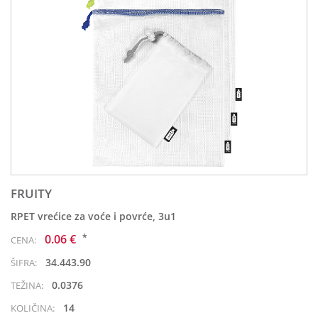
FRUITY
RPET vrećice za voće i povrće, 3u1
*
0.06 €
CENA:
34.443.90
ŠIFRA:
0.0376
TEŽINA:
14
KOLIČINA: