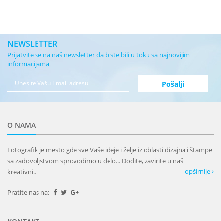
NEWSLETTER
Prijatvite se na naš newsletter da biste bili u toku sa najnovijim
informacijama
O NAMA
Fotografik je mesto gde sve Vaše ideje i želje iz oblasti dizajna i štampe
sa zadovoljstvom sprovodimo u delo... Dođite, zavirite u naš
opširnije
kreativni...
Pratite nas na: