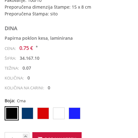
Pakovanje: 100/10
Preporučena dimenzija štampe: 15 x 8 cm
Preporučena štampa: sito
DINA
Papirna poklon kesa, laminirana
*
0.75 €
CENA:
34.167.10
ŠIFRA:
0.07
TEŽINA:
0
KOLIČINA:
0
KOLIČINA NA CARINI:
Boja:
Crna