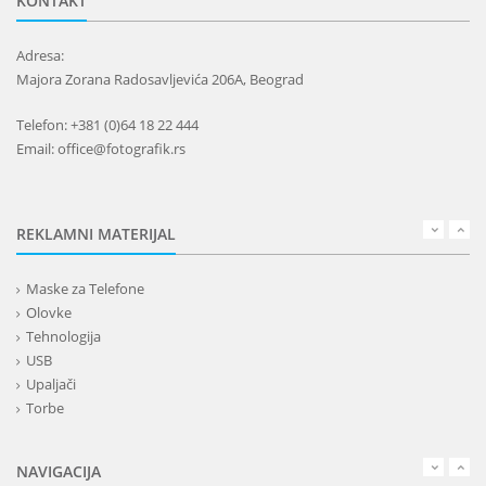
KONTAKT
Adresa:
Majora Zorana Radosavljevića 206A, Beograd
Telefon: +381 (0)64 18 22 444
Email: office@fotografik.rs
REKLAMNI MATERIJAL
Maske za Telefone
Olovke
Tehnologija
USB
Upaljači
Torbe
Lepota
Privesci i trakice
NAVIGACIJA
Alati i oprema