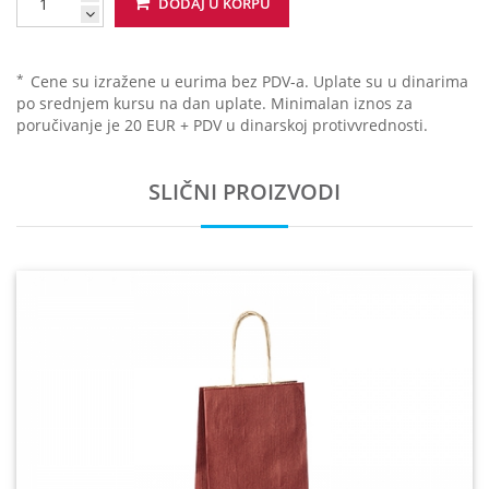
DODAJ U KORPU
*
Cene su izražene u eurima bez PDV-a. Uplate su u dinarima
po srednjem kursu na dan uplate. Minimalan iznos za
poručivanje je 20 EUR + PDV u dinarskoj protivvrednosti.
SLIČNI PROIZVODI