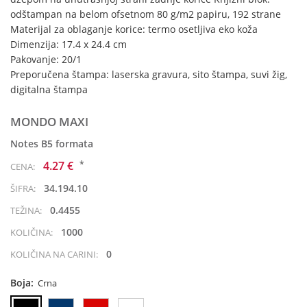
odštampan na belom ofsetnom 80 g/m2 papiru, 192 strane
Materijal za oblaganje korice: termo osetljiva eko koža
Dimenzija: 17.4 x 24.4 cm
Pakovanje: 20/1
Preporučena štampa: laserska gravura, sito štampa, suvi žig,
digitalna štampa
MONDO MAXI
Notes B5 formata
*
4.27 €
CENA:
34.194.10
ŠIFRA:
0.4455
TEŽINA:
1000
KOLIČINA:
0
KOLIČINA NA CARINI:
Boja:
Crna