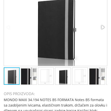
OPIS PROIZVODA:
MONDO MAXI 34.194 NOTES B5 FORMATA Notes B5 formata
sa zaobljenim ivicama, elastičnom trakom, držačem za olovku i
džepom na unutrašnjoj strani zadnje korice Knjižni blok: