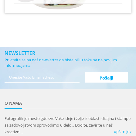
NEWSLETTER
Prijatvite se na naš newsletter da biste bili u toku sa najnovijim
informacijama
O NAMA
Fotografik je mesto gde sve Vaše ideje i želje iz oblasti dizajna i štampe
sa zadovoljstvom sprovodimo u delo... Dođite, zavirite u naš
opširnije
kreativni...