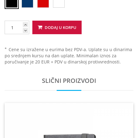
DODAJ U KORPU
*
Cene su izražene u eurima bez PDV-a. Uplate su u dinarima
po srednjem kursu na dan uplate. Minimalan iznos za
poručivanje je 20 EUR + PDV u dinarskoj protivvrednosti.
SLIČNI PROIZVODI