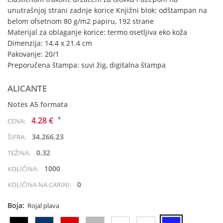
unutrašnjoj strani zadnje korice Knjižni blok: odštampan na
belom ofsetnom 80 g/m2 papiru, 192 strane
Materijal za oblaganje korice: termo osetljiva eko koža
Dimenzija: 14.4 x 21.4 cm
Pakovanje: 20/1
Preporučena štampa: suvi žig, digitalna štampa
ALICANTE
Notes A5 formata
*
4.28 €
CENA:
34.266.23
ŠIFRA:
0.32
TEŽINA:
1000
KOLIČINA:
0
KOLIČINA NA CARINI:
Boja:
Rojal plava