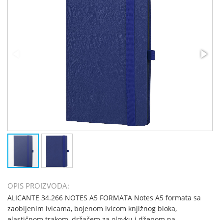
OPIS PROIZVODA:
ALICANTE 34.266 NOTES A5 FORMATA Notes A5 formata sa
zaobljenim ivicama, bojenom ivicom knjižnog bloka,
elastičnom trakom, držačem za olovku i džepom na