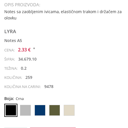
OPIS PROIZVODA:
Notes sa zaobljenim ivicama, elastičnom trakom i držačem za
olovku
LYRA
Notes A5
*
2.33 €
CENA:
34.679.10
ŠIFRA:
0.2
TEŽINA:
259
KOLIČINA:
9478
KOLIČINA NA CARINI:
Boja:
Crna