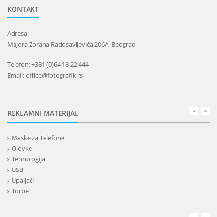
KONTAKT
Adresa:
Majora Zorana Radosavljevića 206A, Beograd
Telefon: +381 (0)64 18 22 444
Email: office@fotografik.rs
REKLAMNI MATERIJAL
Maske za Telefone
Olovke
Tehnologija
USB
Upaljači
Torbe
Lepota
Privesci i trakice