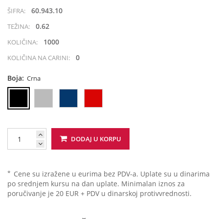
60.943.10
ŠIFRA:
0.62
TEŽINA:
1000
KOLIČINA:
0
KOLIČINA NA CARINI:
Boja:
Crna
DODAJ U KORPU
*
Cene su izražene u eurima bez PDV-a. Uplate su u dinarima
po srednjem kursu na dan uplate. Minimalan iznos za
poručivanje je 20 EUR + PDV u dinarskoj protivvrednosti.