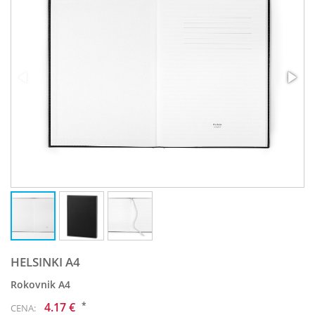
HELSINKI A4
Rokovnik A4
*
4.17 €
CENA: