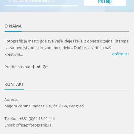
O NAMA
Fotografik je mesto gde sve Vaše ideje i želje iz oblasti dizajna i štampe
sa zadovoljstvom sprovodimo u delo... Dođite, zavirite u naš
opširnije
kreativni...
Pratite nas na:
KONTAKT
Adresa:
Majora Zorana Radosavljevića 206A, Beograd
Telefon: +381 (0)64 18 22 444
Email: office@fotografik.rs