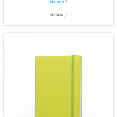
*
Na upit
DETALJNIJE