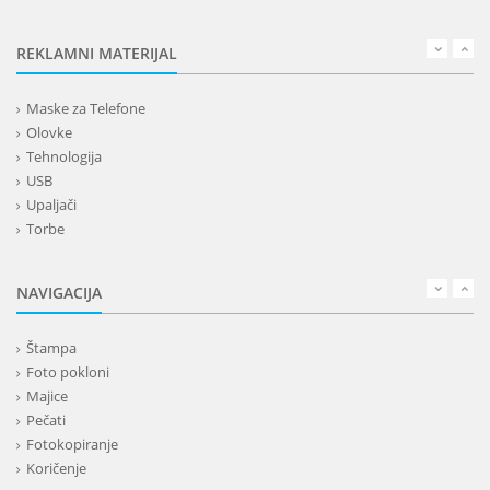
REKLAMNI MATERIJAL
Maske za Telefone
Olovke
Tehnologija
USB
Upaljači
Torbe
Lepota
Privesci i trakice
NAVIGACIJA
Alati i oprema
Kancelarija
Štampa
Kišobrani
Foto pokloni
Kućni setovi
Majice
Tekstil
Pečati
Kape
Fotokopiranje
Rokovnici
Koričenje
Kalendari