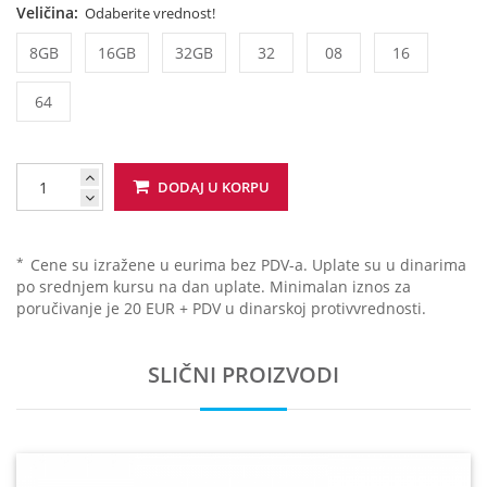
Veličina:
Odaberite vrednost!
8GB
16GB
32GB
32
08
16
64
DODAJ U KORPU
*
Cene su izražene u eurima bez PDV-a. Uplate su u dinarima
po srednjem kursu na dan uplate. Minimalan iznos za
poručivanje je 20 EUR + PDV u dinarskoj protivvrednosti.
SLIČNI PROIZVODI