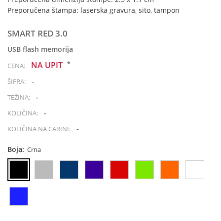
Preporučena štampa: laserska gravura, sito, tampon
SMART RED 3.0
USB flash memorija
*
NA UPIT
CENA:
-
ŠIFRA:
-
TEŽINA:
-
KOLIČINA:
-
KOLIČINA NA CARINI:
Boja:
Crna