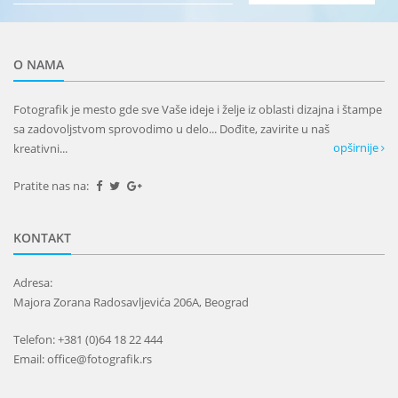
O NAMA
Fotografik je mesto gde sve Vaše ideje i želje iz oblasti dizajna i štampe
sa zadovoljstvom sprovodimo u delo... Dođite, zavirite u naš
opširnije
kreativni...
Pratite nas na:
KONTAKT
Adresa:
Majora Zorana Radosavljevića 206A, Beograd
Telefon: +381 (0)64 18 22 444
Email: office@fotografik.rs