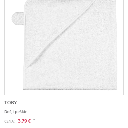
TOBY
Dečji peškir
*
3.79 €
CENA: