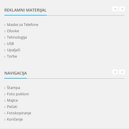
REKLAMNI MATERIJAL
Maske za Telefone
Olovke
Tehnologija
USB
Upaljači
Torbe
Lepota
Privesci i trakice
NAVIGACIJA
Alati i oprema
Kancelarija
Štampa
Kišobrani
Foto pokloni
Kućni setovi
Majice
Tekstil
Pečati
Kape
Fotokopiranje
Rokovnici
Koričenje
Kalendari
Bedževi