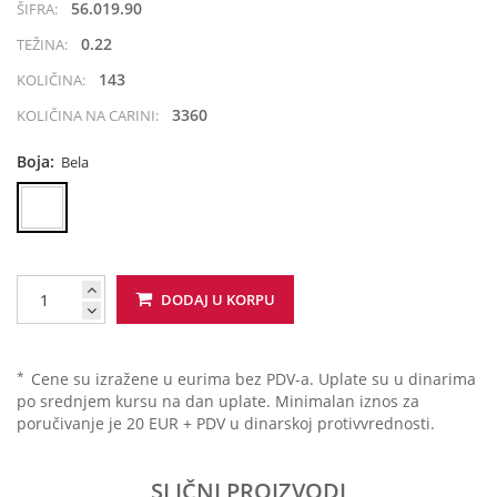
56.019.90
ŠIFRA:
0.22
TEŽINA:
143
KOLIČINA:
3360
KOLIČINA NA CARINI:
Boja:
Bela
DODAJ U KORPU
*
Cene su izražene u eurima bez PDV-a. Uplate su u dinarima
po srednjem kursu na dan uplate. Minimalan iznos za
poručivanje je 20 EUR + PDV u dinarskoj protivvrednosti.
SLIČNI PROIZVODI