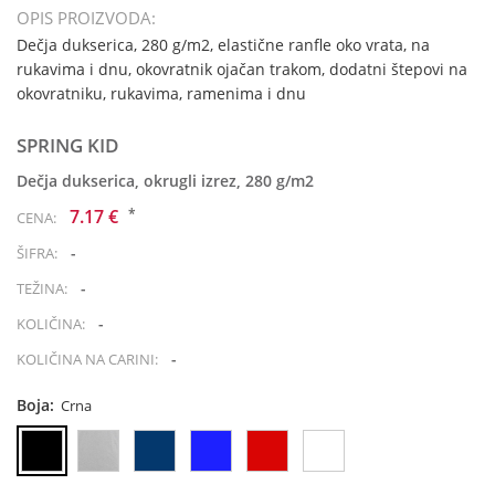
OPIS PROIZVODA:
Dečja dukserica, 280 g/m2, elastične ranfle oko vrata, na
rukavima i dnu, okovratnik ojačan trakom, dodatni štepovi na
okovratniku, rukavima, ramenima i dnu
SPRING KID
Dečja dukserica, okrugli izrez, 280 g/m2
*
7.17 €
CENA:
-
ŠIFRA:
-
TEŽINA:
-
KOLIČINA:
-
KOLIČINA NA CARINI:
Boja:
Crna