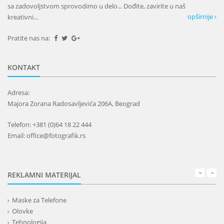
sa zadovoljstvom sprovodimo u delo... Dođite, zavirite u naš
opširnije
kreativni...
Pratite nas na:
KONTAKT
Adresa:
Majora Zorana Radosavljevića 206A, Beograd
Telefon: +381 (0)64 18 22 444
Email: office@fotografik.rs
REKLAMNI MATERIJAL
Maske za Telefone
Olovke
Tehnologija