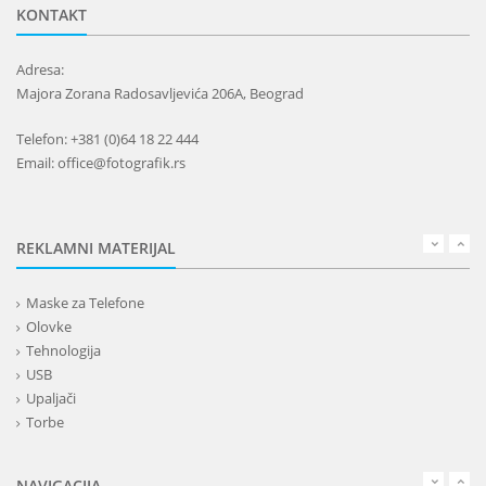
KONTAKT
Adresa:
Majora Zorana Radosavljevića 206A, Beograd
Telefon: +381 (0)64 18 22 444
Email: office@fotografik.rs
REKLAMNI MATERIJAL
Maske za Telefone
Olovke
Tehnologija
USB
Upaljači
Torbe
Lepota
Privesci i trakice
NAVIGACIJA