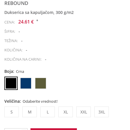
REBOUND
Dukserica sa kapuljačom, 300 g/m2
*
24.61 €
CENA:
-
ŠIFRA:
-
TEŽINA:
-
KOLIČINA:
-
KOLIČINA NA CARINI:
Boja:
Crna
Veličina:
Odaberite vrednost!
S
M
L
XL
XXL
3XL