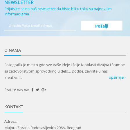
NEWSLETTER
Prijatvite se na naš newsletter da biste bili u toku sa najnovijim
informacijama
O NAMA
Fotografik je mesto gde sve Vaše ideje i želje iz oblasti dizajna i štampe
sa zadovoljstvom sprovodimo u delo... Dođite, zavirite u naš
opširnije
kreativni...
Pratite nas na:
KONTAKT
Adresa:
Majora Zorana Radosavljevića 206A, Beograd