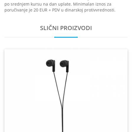
po srednjem kursu na dan uplate. Minimalan iznos za
poručivanje je 20 EUR + PDV u dinarskoj protivvrednosti.
SLIČNI PROIZVODI