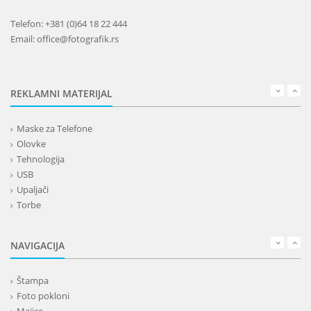
Telefon: +381 (0)64 18 22 444
Email: office@fotografik.rs
REKLAMNI MATERIJAL
Maske za Telefone
Olovke
Tehnologija
USB
Upaljači
Torbe
Lepota
Privesci i trakice
NAVIGACIJA
Alati i oprema
Kancelarija
Štampa
Kišobrani
Foto pokloni
Kućni setovi