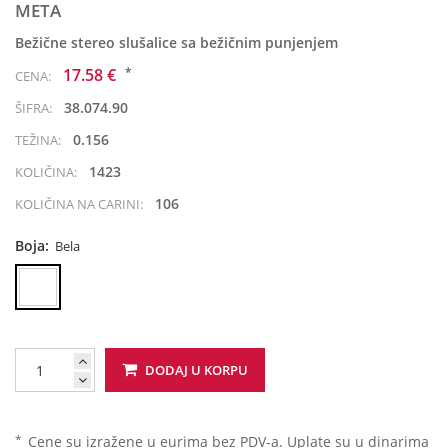
META
Bežične stereo slušalice sa bežičnim punjenjem
*
17.58 €
CENA:
38.074.90
ŠIFRA:
0.156
TEŽINA:
1423
KOLIČINA:
106
KOLIČINA NA CARINI:
Boja:
Bela
DODAJ U KORPU
*
Cene su izražene u eurima bez PDV-a. Uplate su u dinarima