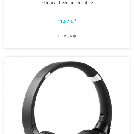
Sklopive bežične slušalice
*
11.87 €
DETALJNIJE