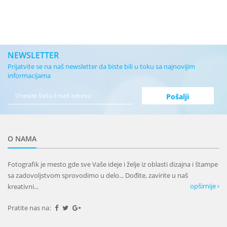
NEWSLETTER
Prijatvite se na naš newsletter da biste bili u toku sa najnovijim
informacijama
O NAMA
Fotografik je mesto gde sve Vaše ideje i želje iz oblasti dizajna i štampe
sa zadovoljstvom sprovodimo u delo... Dođite, zavirite u naš
opširnije
kreativni...
Pratite nas na: