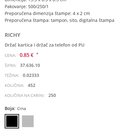
Pakovanje: 500/250/1
Preporučena dimenzija štampe: 4 x 2 cm
Preporučena štampa: tampon, sito, digitalna štampa
RICHY
Držač kartica i držač za telefon od PU
*
0.85 €
CENA:
37.636.10
ŠIFRA:
0.02333
TEŽINA:
452
KOLIČINA:
250
KOLIČINA NA CARINI:
Boja:
Crna