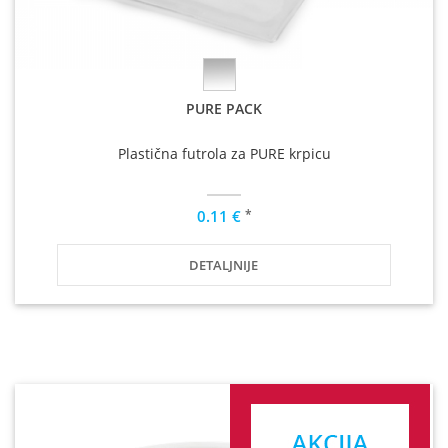
PURE PACK
Plastična futrola za PURE krpicu
*
0.11 €
DETALJNIJE