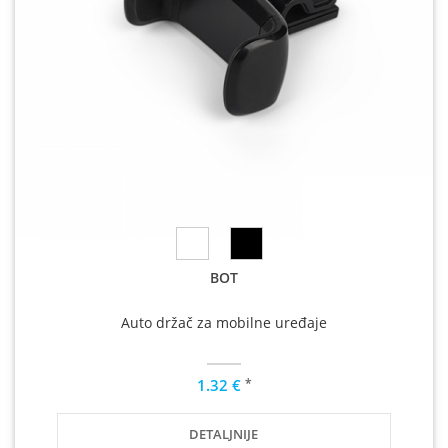
BOT
Auto držač za mobilne uređaje
*
1.32 €
DETALJNIJE