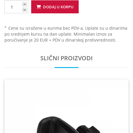
DODAJ U KORPU
*
Cene su izražene u eurima bez PDV-a. Uplate su u dinarima
po srednjem kursu na dan uplate. Minimalan iznos za
poručivanje je 20 EUR + PDV u dinarskoj protivvrednosti.
SLIČNI PROIZVODI