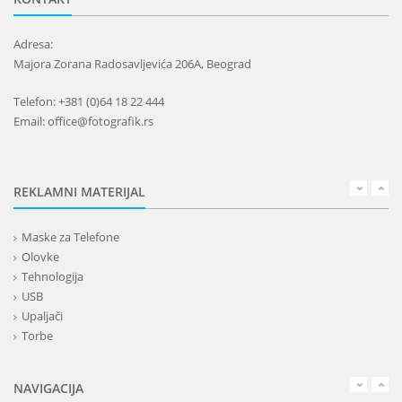
Adresa:
Majora Zorana Radosavljevića 206A, Beograd
Telefon: +381 (0)64 18 22 444
Email: office@fotografik.rs
REKLAMNI MATERIJAL
Maske za Telefone
Olovke
Tehnologija
USB
Upaljači
Torbe
Lepota
Privesci i trakice
NAVIGACIJA
Alati i oprema