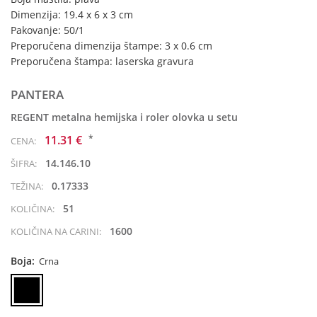
Dimenzija: 19.4 x 6 x 3 cm
Pakovanje: 50/1
Preporučena dimenzija štampe: 3 x 0.6 cm
Preporučena štampa: laserska gravura
PANTERA
REGENT metalna hemijska i roler olovka u setu
*
11.31 €
CENA:
14.146.10
ŠIFRA:
0.17333
TEŽINA:
51
KOLIČINA:
1600
KOLIČINA NA CARINI:
Boja:
Crna