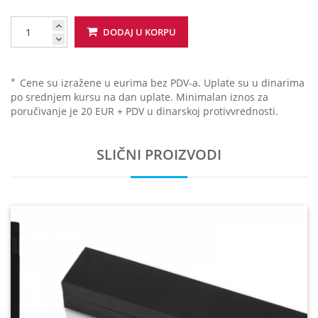
DODAJ U KORPU
*
Cene su izražene u eurima bez PDV-a. Uplate su u dinarima
po srednjem kursu na dan uplate. Minimalan iznos za
poručivanje je 20 EUR + PDV u dinarskoj protivvrednosti.
SLIČNI PROIZVODI