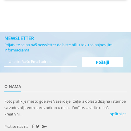
NEWSLETTER
Prijatvite se na naš newsletter da biste bili u toku sa najnovijim
informacijama
O NAMA
Fotografik je mesto gde sve Vaše ideje i želje iz oblasti dizajna i štampe
sa zadovoljstvom sprovodimo u delo... Dođite, zavirite u naš
opširnije
kreativni...
Pratite nas na: