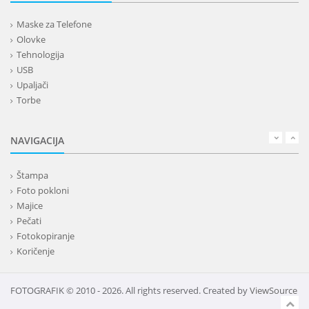
Maske za Telefone
Olovke
Tehnologija
USB
Upaljači
Torbe
Lepota
Privesci i trakice
NAVIGACIJA
Alati i oprema
Kancelarija
Štampa
Kišobrani
Foto pokloni
Kućni setovi
Majice
Tekstil
Pečati
Kape
Fotokopiranje
Rokovnici
Koričenje
Kalendari
Bedževi
Ostale usluge
FOTOGRAFIK © 2010 - 2026. All rights reserved. Created by
ViewSource