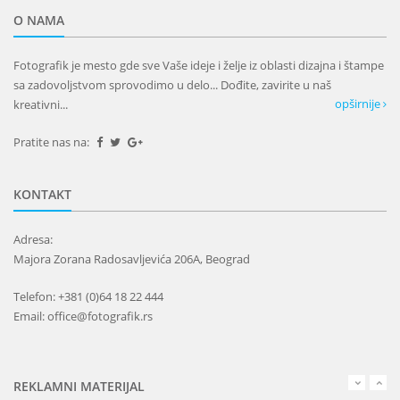
O NAMA
Fotografik je mesto gde sve Vaše ideje i želje iz oblasti dizajna i štampe
sa zadovoljstvom sprovodimo u delo... Dođite, zavirite u naš
opširnije
kreativni...
Pratite nas na:
KONTAKT
Adresa:
Majora Zorana Radosavljevića 206A, Beograd
Telefon: +381 (0)64 18 22 444
Email: office@fotografik.rs
REKLAMNI MATERIJAL