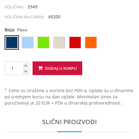
2949
KOLIČINA:
49200
KOLIČINA NA CARINI:
Boja:
Plava
DODAJ U KORPU
*
Cene su izražene u eurima bez PDV-a. Uplate su u dinarima
po srednjem kursu na dan uplate. Minimalan iznos za
poručivanje je 20 EUR + PDV u dinarskoj protivvrednosti.
SLIČNI PROIZVODI