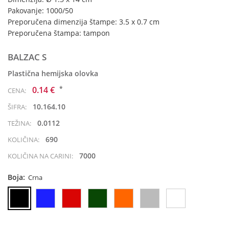
Pakovanje: 1000/50
Preporučena dimenzija štampe: 3.5 x 0.7 cm
Preporučena štampa: tampon
BALZAC S
Plastična hemijska olovka
*
0.14 €
CENA:
10.164.10
ŠIFRA:
0.0112
TEŽINA:
690
KOLIČINA:
7000
KOLIČINA NA CARINI:
Boja:
Crna