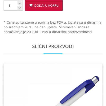
DODAJ U KORPU
*
Cene su izražene u eurima bez PDV-a. Uplate su u dinarima
po srednjem kursu na dan uplate. Minimalan iznos za
poručivanje je 20 EUR + PDV u dinarskoj protivvrednosti.
SLIČNI PROIZVODI