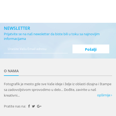
NEWSLETTER
Prijatvite se na naš newsletter da biste bili u toku sa najnovijim
informacijama
O NAMA
Fotografik je mesto gde sve Vaše ideje i želje iz oblasti dizajna i štampe
sa zadovoljstvom sprovodimo u delo... Dođite, zavirite u naš
opširnije
kreativni...
Pratite nas na: