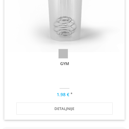
GYM
*
1.98 €
DETALJNIJE