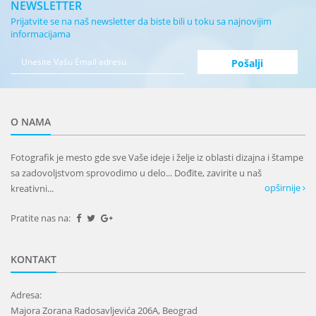
NEWSLETTER
Prijatvite se na naš newsletter da biste bili u toku sa najnovijim
informacijama
O NAMA
Fotografik je mesto gde sve Vaše ideje i želje iz oblasti dizajna i štampe
sa zadovoljstvom sprovodimo u delo... Dođite, zavirite u naš
opširnije
kreativni...
Pratite nas na:
KONTAKT
Adresa:
Majora Zorana Radosavljevića 206A, Beograd