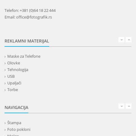
Telefon: +381 (0)64 18 22 444
Email: office@fotografik.rs
REKLAMNI MATERIJAL
Maske za Telefone
Olovke
Tehnologija
USB
Upaljači
Torbe
Lepota
Privesci i trakice
NAVIGACIJA
Alati i oprema
Kancelarija
Štampa
Kišobrani
Foto pokloni
Kućni setovi