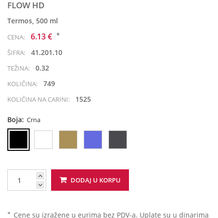
FLOW HD
Termos, 500 ml
*
6.13 €
CENA:
41.201.10
ŠIFRA:
0.32
TEŽINA:
749
KOLIČINA:
1525
KOLIČINA NA CARINI:
Boja:
Crna
DODAJ U KORPU
*
Cene su izražene u eurima bez PDV-a. Uplate su u dinarima