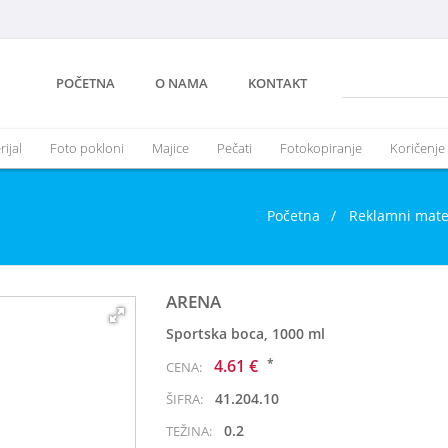
POČETNA
O NAMA
KONTAKT
ijal
Foto pokloni
Majice
Pečati
Fotokopiranje
Koričenje
Početna
/
Reklamni mate
ARENA
Sportska boca, 1000 ml
*
4.61 €
CENA:
41.204.10
ŠIFRA:
0.2
TEŽINA: