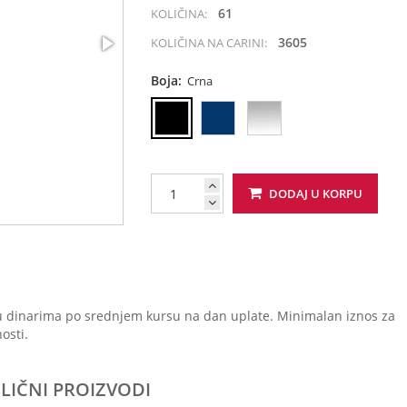
61
KOLIČINA:
3605
KOLIČINA NA CARINI:
Boja:
Crna
DODAJ U KORPU
u dinarima po srednjem kursu na dan uplate. Minimalan iznos za
osti.
SLIČNI PROIZVODI