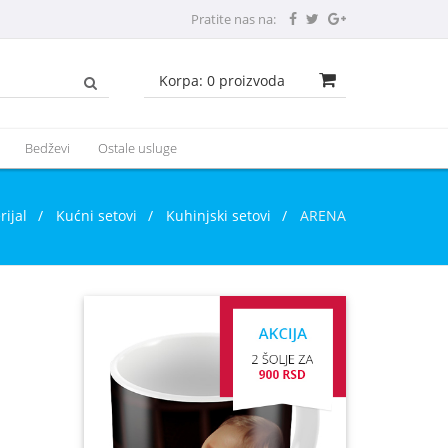
Pratite nas na:
Korpa:
0
proizvoda
Bedževi
Ostale usluge
rijal
/
Kućni setovi
/
Kuhinjski setovi
/
ARENA