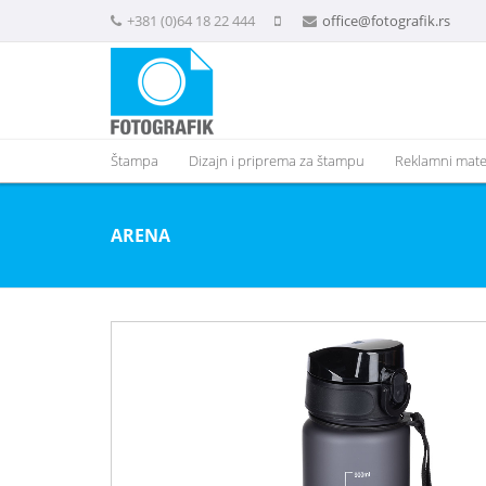
+381 (0)64 18 22 444
office@fotografik.rs
Štampa
Dizajn i priprema za štampu
Reklamni mater
ARENA