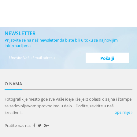
NEWSLETTER
Prijatvite se na naš newsletter da biste bili u toku sa najnovijim
informacijama
O NAMA
Fotografik je mesto gde sve Vaše ideje i želje iz oblasti dizajna i štampe
sa zadovoljstvom sprovodimo u delo... Dođite, zavirite u naš
opširnije
kreativni...
Pratite nas na: