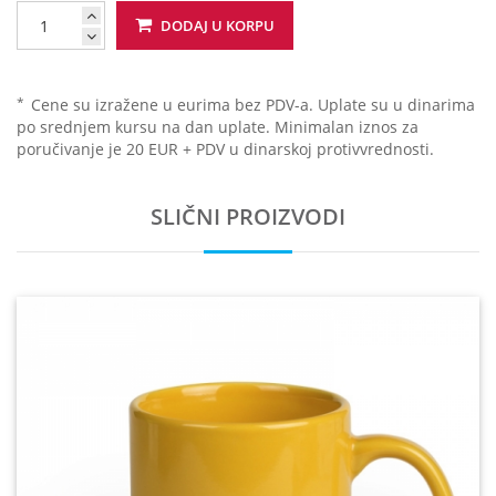
DODAJ U KORPU
*
Cene su izražene u eurima bez PDV-a. Uplate su u dinarima
po srednjem kursu na dan uplate. Minimalan iznos za
poručivanje je 20 EUR + PDV u dinarskoj protivvrednosti.
SLIČNI PROIZVODI