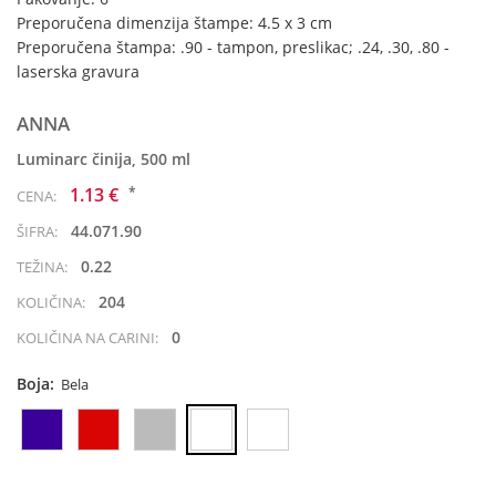
Preporučena dimenzija štampe: 4.5 x 3 cm
Preporučena štampa: .90 - tampon, preslikac; .24, .30, .80 -
laserska gravura
ANNA
Luminarc činija, 500 ml
*
1.13 €
CENA:
44.071.90
ŠIFRA:
0.22
TEŽINA:
204
KOLIČINA:
0
KOLIČINA NA CARINI:
Boja:
Bela