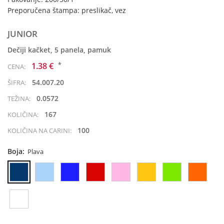
Preporučena štampa: preslikač, vez
JUNIOR
Dečiji kačket, 5 panela, pamuk
*
1.38 €
CENA:
54.007.20
ŠIFRA:
0.0572
TEŽINA:
167
KOLIČINA:
100
KOLIČINA NA CARINI:
Boja:
Plava