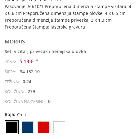
Pakovanje: 50/10/1 Preporučena dimenzija štampe vizitara: 4
x 0.6 cm Preporučena dimenzija štampe olovke: 4 x 0.5 cm
Preporučena dimenzija štampe priveska: 3 x 1.3 cm
Preporučena štampa: laserska gravura
MORRIS
Set, vizitar, privezak i hemijska olovka
*
5.13 €
CENA:
34.152.10
ŠIFRA:
0.24
TEŽINA:
279
KOLIČINA:
0
KOLIČINA NA CARINI:
Boja:
Crna