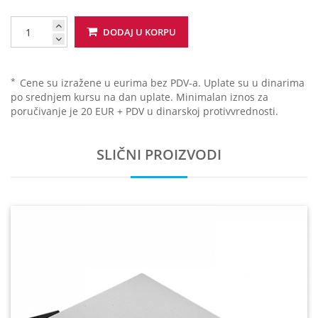
DODAJ U KORPU
*
Cene su izražene u eurima bez PDV-a. Uplate su u dinarima
po srednjem kursu na dan uplate. Minimalan iznos za
poručivanje je 20 EUR + PDV u dinarskoj protivvrednosti.
SLIČNI PROIZVODI