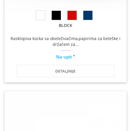
BLOCK
Rasklopiva kocka sa obeleživačima,papirima za beleške i
držačem za...
*
Na upit
DETALJNIJE