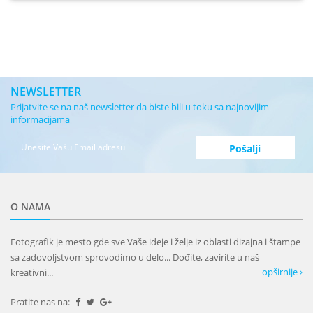
NEWSLETTER
Prijatvite se na naš newsletter da biste bili u toku sa najnovijim
informacijama
O NAMA
Fotografik je mesto gde sve Vaše ideje i želje iz oblasti dizajna i štampe
sa zadovoljstvom sprovodimo u delo... Dođite, zavirite u naš
opširnije
kreativni...
Pratite nas na: