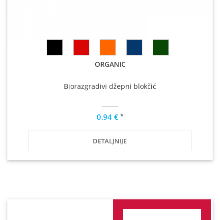
ORGANIC
Biorazgradivi džepni blokčić
*
0.94 €
DETALJNIJE